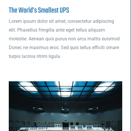
The World’s Smallest UPS
Lorem ipsum dolor sit amet, consectetur adipiscing
elit. Phasellus fringilla ante eget tellus aliquam
molestie. Aenean quis purus non arcu mattis euismod.
Donec ne maximus eros. Sed quis tellus efficiti ornare
turpis lacinia ritrim ligula.